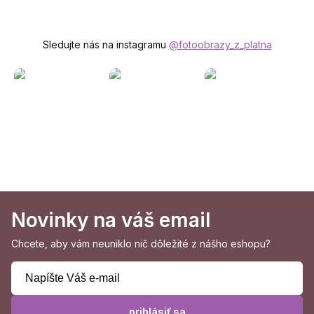
Sledujte nás na instagramu
@fotoobrazy_z_platna
Novinky na váš email
Chcete, aby vám neuniklo nič dôležité z nášho eshopu?
prihlásiť sa