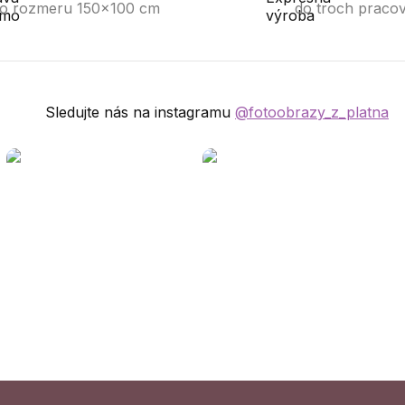
o rozmeru 150x100 cm
do troch praco
Sledujte nás na instagramu
@fotoobrazy_z_platna