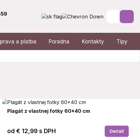
459
prava a platba
Poradna
Kontakty
Tipy
Plagát z vlastnej fotky 60x40 cm
od
€ 12,99
s DPH
Detail