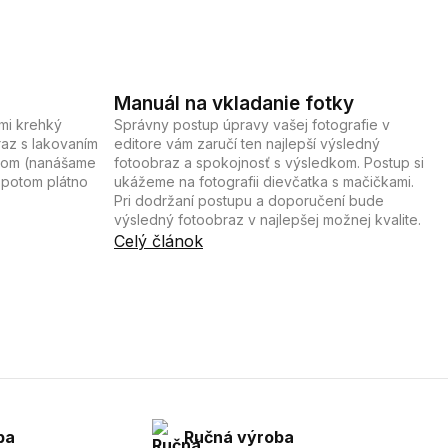
Manuál na vkladanie fotky
ľmi krehký
Správny postup úpravy vašej fotografie v
raz s lakovaním
editore vám zaručí ten najlepší výsledný
ekom (nanášame
fotoobraz a spokojnosť s výsledkom. Postup si
 potom plátno
ukážeme na fotografii dievčatka s mačičkami.
Pri dodržaní postupu a doporučení bude
výsledný fotoobraz v najlepšej možnej kvalite.
Celý článok
ba
Ručná výroba