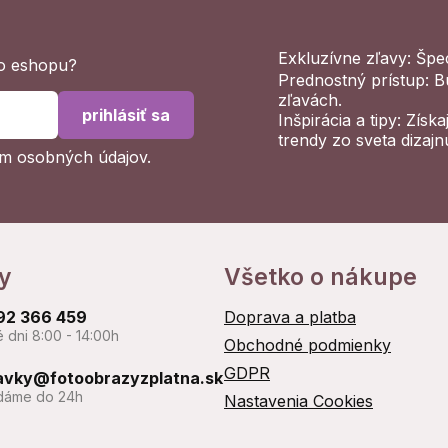
Exkluzívne zľavy: Špe
ho eshopu?
Prednostný prístup: B
zľavách.
prihlásiť sa
Inšpirácia a tipy: Získ
trendy zo sveta dizajn
m osobných údajov
.
y
Všetko o nákupe
92 366 459
Doprava a platba
 dni 8:00 - 14:00h
Obchodné podmienky
GDPR
avky@fotoobrazyzplatna.sk
áme do 24h
Nastavenia Cookies