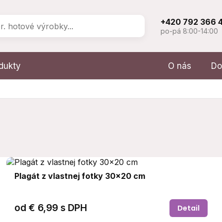
+420 792 366 
po-pá 8:00-14:00
odukty
O nás
Do
Plagát z vlastnej fotky 30x20 cm
od
€ 6,99
s DPH
Detail