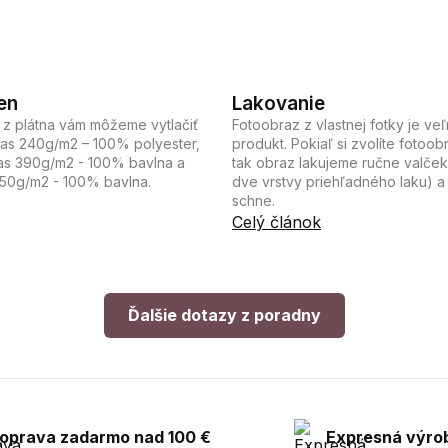
en
Lakovanie
 z plátna vám môžeme vytlačiť
Fotoobraz z vlastnej fotky je ve
vas 240g/m2 – 100% polyester,
produkt. Pokiaľ si zvolíte fotoob
s 390g/m2 - 100% bavlna a
tak obraz lakujeme ručne valč
350g/m2 - 100% bavlna.
dve vrstvy priehľadného laku) a
schne.
Celý článok
Ďalšie dotazy z poradny
oprava zadarmo nad 100 €
Expresná výro