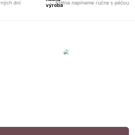
vných dní
Plátna napíname ručne s péčou