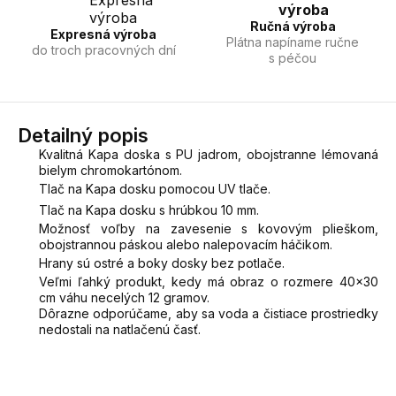
Ručná výroba
Expresná výroba
Plátna napíname ručne
do troch pracovných dní
s péčou
Detailný popis
Kvalitná Kapa doska s PU jadrom, obojstranne lémovaná
bielym chromokartónom.
Tlač na Kapa dosku pomocou UV tlače.
Tlač na Kapa dosku s hrúbkou 10 mm.
Možnosť voľby na zavesenie s kovovým plieškom,
obojstrannou páskou alebo nalepovacím háčikom.
Hrany sú ostré a boky dosky bez potlače.
Veľmi ľahký produkt, kedy má obraz o rozmere 40x30
cm váhu necelých 12 gramov.
Dôrazne odporúčame, aby sa voda a čistiace prostriedky
nedostali na natlačenú časť.