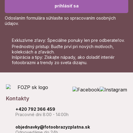
prihlásiť sa
Odoslaním formulára súhlasíte so
spracovaním osobných
údajov
.
Exkluzívne zľavy: Špeciálne ponuky len pre odberateľov.
Prednostný prístup: Buďte prví pri nových motívoch,
kolekciách a zľavách.
Inšpirácia a tipy: Získajte nápady, ako doladiť interiér
fotoobrazmi a trendy zo sveta dizajnu.
Kontakty
+420 792 366 459
Pracovné dni 8:00 - 14:00h
objednavky@fotoobrazyzplatna.sk
Odpovedáme do 24h